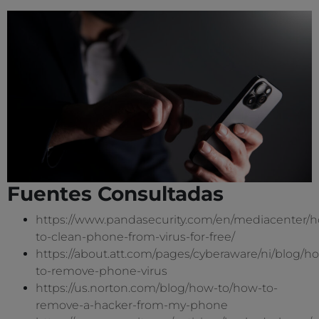
Fuentes Consultadas
https://www.pandasecurity.com/en/mediacenter/
to-clean-phone-from-virus-for-free/
https://about.att.com/pages/cyberaware/ni/blog/h
to-remove-phone-virus
https://us.norton.com/blog/how-to/how-to-
remove-a-hacker-from-my-phone