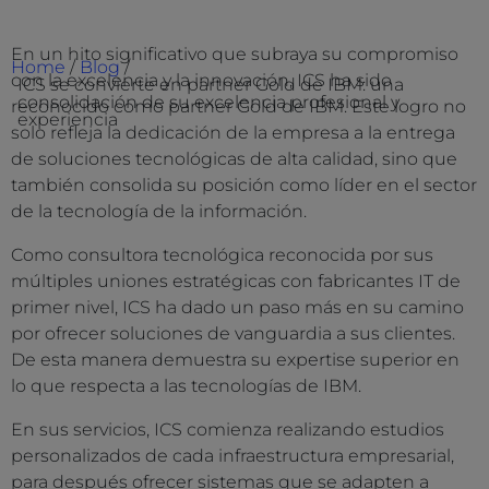
En un hito significativo que subraya su compromiso
Home
/
Blog
/
con la excelencia y la innovación, ICS ha sido
ICS se convierte en partner Gold de IBM: una
consolidación de su excelencia profesional y
reconocido como partner Gold de IBM. Este logro no
experiencia
solo refleja la dedicación de la empresa a la entrega
de soluciones tecnológicas de alta calidad, sino que
también consolida su posición como líder en el sector
de la tecnología de la información.
Como consultora tecnológica reconocida por sus
múltiples uniones estratégicas con fabricantes IT de
primer nivel, ICS ha dado un paso más en su camino
por ofrecer soluciones de vanguardia a sus clientes.
De esta manera demuestra su expertise superior en
lo que respecta a las tecnologías de IBM.
En sus servicios, ICS comienza realizando estudios
personalizados de cada infraestructura empresarial,
para después ofrecer sistemas que se adapten a