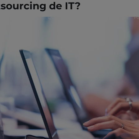
tsourcing de IT?
e
Quiénes somos
Qué hacemos
Cómo lo hacemos
Pa