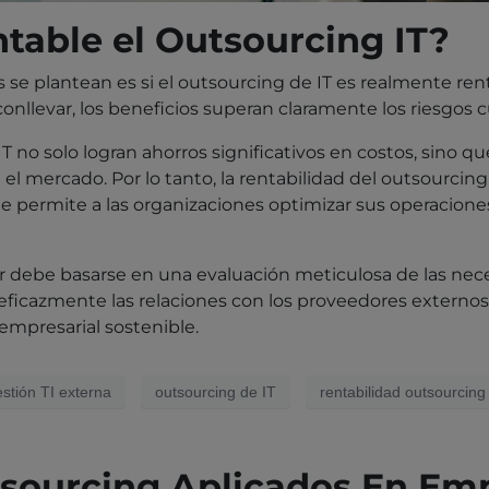
ntable el Outsourcing IT?
e plantean es si el outsourcing de IT es realmente rent
 conllevar, los beneficios superan claramente los riesg
T no solo logran ahorros significativos en costos, sino 
el mercado. Por lo tanto, la rentabilidad del outsourci
que permite a las organizaciones optimizar sus operacion
ar debe basarse en una evaluación meticulosa de las nec
 eficazmente las relaciones con los proveedores externo
empresarial sostenible.
stión TI externa
outsourcing de IT
rentabilidad outsourcing
tsourcing Aplicados En Em