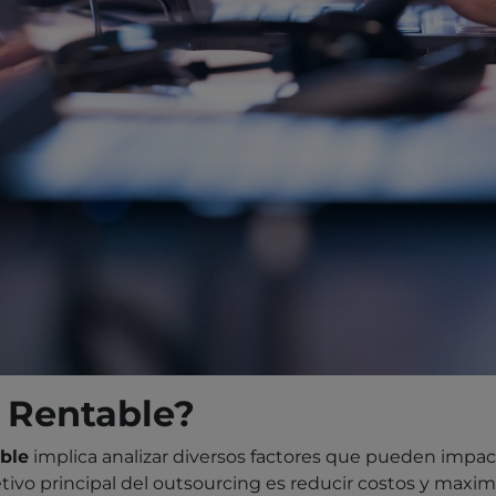
s Rentable?
able
implica analizar diversos factores que pueden imp
ivo principal del outsourcing es reducir costos y maximi