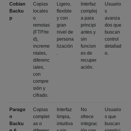
Cobian
Copias
Ligero,
Interfaz
Usuario
Backu
locales
flexible
complej
s
p
o
y con
a para
avanza
remotas
gran
principi
dos que
(FTP/re
nivel de
antes y
buscan
d),
persona
sin
control
increme
lización
funcion
detallad
ntales,
.
es de
o.
diferenc
recuper
iales,
ación.
con
compre
sión y
cifrado.
Parago
Copias
Interfaz
No
Usuario
n
complet
limpia,
ofrece
s que
Backu
as o
intuitiva
integrac
buscan
p &
diferenc
y sin
ión con
simplici