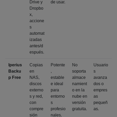
Drive y
de usar.
Dropbo
x,
accione
s
automat
izadas
antes/d
espués.
Iperius
Copias
Potente
No
Usuario
Backu
en
,
soporta
s
p Free
NAS,
estable
almace
avanza
discos
e ideal
namient
dos o
externo
para
o en la
empres
s y red,
entorno
nube en
as
con
s
versión
pequeñ
compre
profesio
gratuita.
as.
sión
nales.