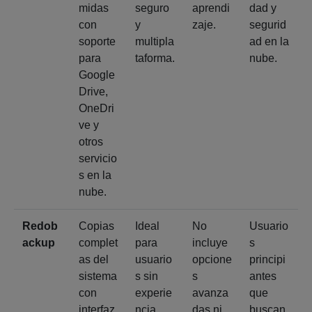
midas
seguro
aprendi
dad y
con
y
zaje.
segurid
soporte
multipla
ad en la
para
taforma.
nube.
Google
Drive,
OneDri
ve y
otros
servicio
s en la
nube.
Redob
Copias
Ideal
No
Usuario
ackup
complet
para
incluye
s
as del
usuario
opcione
principi
sistema
s sin
s
antes
con
experie
avanza
que
interfaz
ncia
das ni
buscan