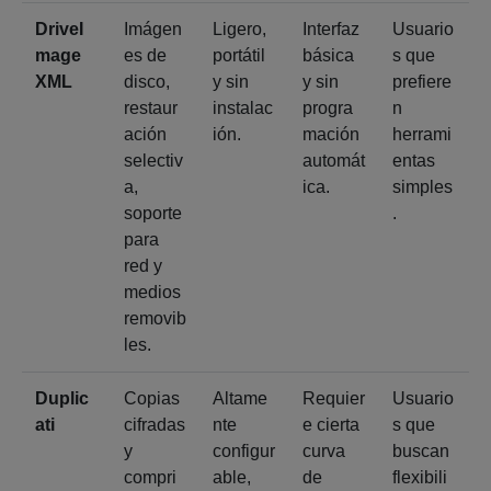
DriveI
Imágen
Ligero,
Interfaz
Usuario
mage
es de
portátil
básica
s que
XML
disco,
y sin
y sin
prefiere
restaur
instalac
progra
n
ación
ión.
mación
herrami
selectiv
automát
entas
a,
ica.
simples
soporte
.
para
red y
medios
removib
les.
Duplic
Copias
Altame
Requier
Usuario
ati
cifradas
nte
e cierta
s que
y
configur
curva
buscan
compri
able,
de
flexibili