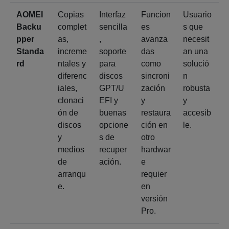
AOMEI
Copias
Interfaz
Funcion
Usuario
Backu
complet
sencilla
es
s que
pper
as,
,
avanza
necesit
Standa
increme
soporte
das
an una
rd
ntales y
para
como
solució
diferenc
discos
sincroni
n
iales,
GPT/U
zación
robusta
clonaci
EFI y
y
y
ón de
buenas
restaura
accesib
discos
opcione
ción en
le.
y
s de
otro
medios
recuper
hardwar
de
ación.
e
arranqu
requier
e.
en
versión
Pro.