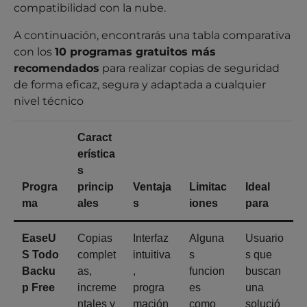
compatibilidad con la nube.
A continuación, encontrarás una tabla comparativa
con los
10 programas gratuitos más
recomendados
para realizar copias de seguridad
de forma eficaz, segura y adaptada a cualquier
nivel técnico
Caract
erística
s
Progra
princip
Ventaja
Limitac
Ideal
ma
ales
s
iones
para
EaseU
Copias
Interfaz
Alguna
Usuario
S Todo
complet
intuitiva
s
s que
Backu
as,
,
funcion
buscan
p Free
increme
progra
es
una
ntales y
mación
como
solució