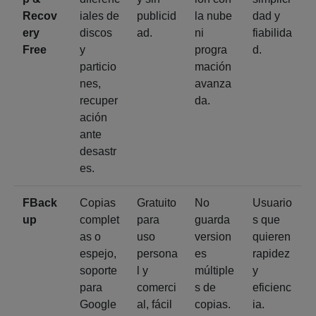
Recov
iales de
publicid
la nube
dad y
ery
discos
ad.
ni
fiabilida
Free
y
progra
d.
particio
mación
nes,
avanza
recuper
da.
ación
ante
desastr
es.
FBack
Copias
Gratuito
No
Usuario
up
complet
para
guarda
s que
as o
uso
version
quieren
espejo,
persona
es
rapidez
soporte
l y
múltiple
y
para
comerci
s de
eficienc
Google
al, fácil
copias.
ia.