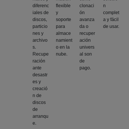
diferenc
flexible
clonaci
n
iales de
y
ón
complet
discos,
soporte
avanza
a y fácil
particio
para
da o
de usar.
nes y
almace
recuper
archivo
namient
ación
s.
o en la
univers
Recupe
nube.
al son
ración
de
ante
pago.
desastr
es y
creació
n de
discos
de
arranqu
e.