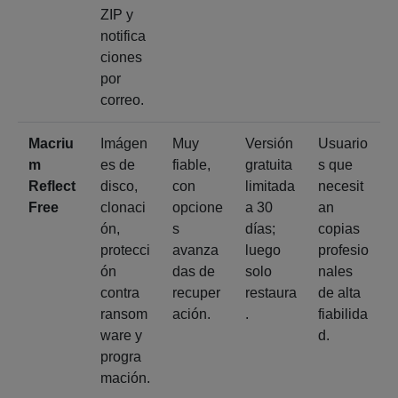
ZIP y
notifica
ciones
por
correo.
Macriu
Imágen
Muy
Versión
Usuario
m
es de
fiable,
gratuita
s que
Reflect
disco,
con
limitada
necesit
Free
clonaci
opcione
a 30
an
ón,
s
días;
copias
protecci
avanza
luego
profesio
ón
das de
solo
nales
contra
recuper
restaura
de alta
ransom
ación.
.
fiabilida
ware y
d.
progra
mación.