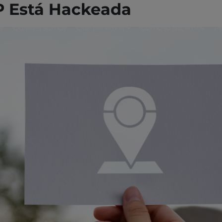
P Está Hackeada
e
Quiénes somos
Qué hacemos
Cómo lo hacemos
Pa