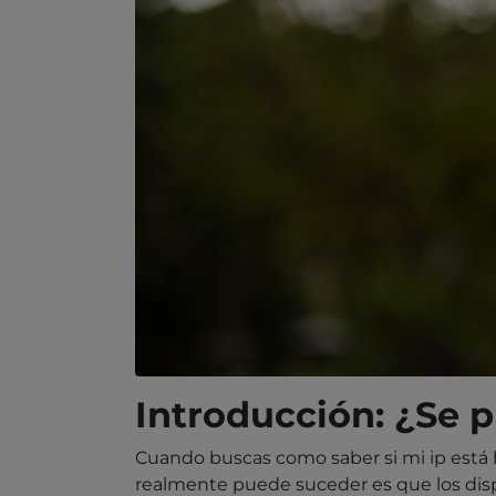
Introducción: ¿Se 
Cuando buscas como saber si mi ip est
realmente puede suceder es que los dispo