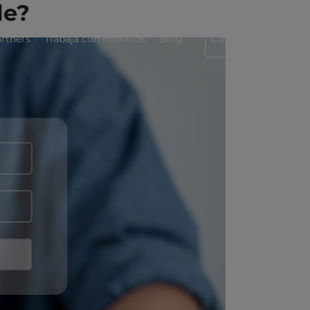
le?
rtners
Trabaja con nosotros
Blog
Contáctanos