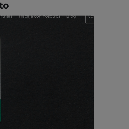
to
rtners
Trabaja con nosotros
Blog
Contáctanos